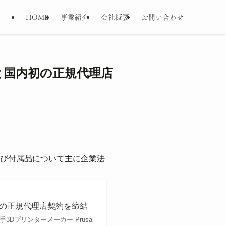
HOME
事業紹介
会社概要
お問い合わせ
h社と国内初の正規代理店
。
、および付属品について主に企業法
国内初の正規代理店契約を締結
3Dプリンターメーカー Prusa