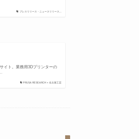
プレスリリース・ニュースリリース...
店サイト。業務用3Dプリンターの
.
PRUSA RESEARCH × 名古屋工芸